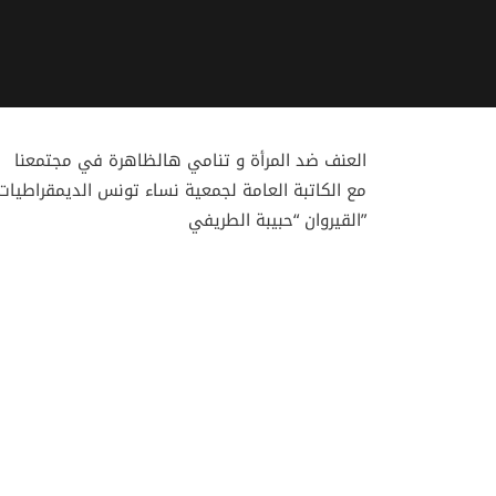
العنف ضد المرأة و تنامي هالظاهرة في مجتمعنا
مع الكاتبة العامة لجمعية نساء تونس الديمقراطيات
القيروان “حبيبة الطريفي”