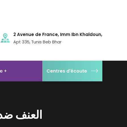
2 Avenue de France, Imm Ibn Khaldoun,
Apt 335, Tunis Beb Bhar
se
Centres d'écoute
العنف ضد 