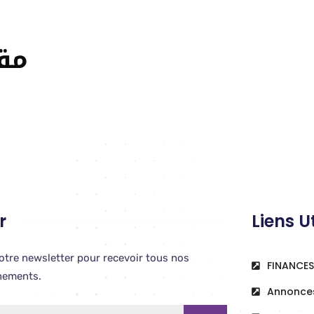
مق
r
Liens U
tre newsletter pour recevoir tous nos
FINANCES
énements.
Annonces