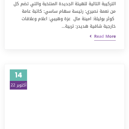
التركيبة التالية للهيئة الجديدة المنتخبة والتي تضم كل
من نعمة نصيري: رئيسة سهام ساسي: كاتبة عامة
كوثر بوليلة: امينة مال عزة وهيبي: اعلام وعلاقات
خارجية شافية هديدر: تربية…
Read More
14
أكتوبر 22