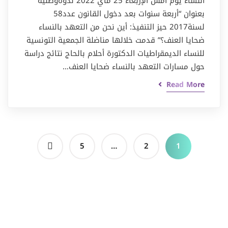
النساء يوم أمس الإربعاء 25 ماي 2022 ندوةوطنية
بعنوان “أربعة سنوات بعد دخول القانون عدد58
لسنة2017 حيز التنفيذ: أين نحن من التعهد بالنساء
ضحايا العنف؟” قدمت خلالها مناضلة الجمعية التونسية
للنساء الديمقراطيات الدكتورة أحلام بالحاج نتائج دراسة
حول مسارات التعهد بالنساء ضحايا العنف…
Read More
5
…
2
1